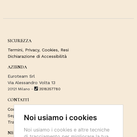
SICUREZZA
Termini
,
Privacy
,
Cookies
,
Resi
Dichiarazione di Accessibilità
AZIENDA
Euroteam Srl
Via Alessandro Volta 13
20121 Milano -
3518357780
CONTATTI
Contattaci
Seguici sui Social:
Noi usiamo i cookies
Traccia il tuo ordine
Noi usiamo i cookies e altre tecniche
NEWSLETTER
di tracciamento per migliorare la tua